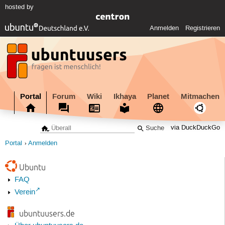
hosted by
Anmelden
Registrieren
Portal
Forum
Wiki
Ikhaya
Planet
Mitmachen
via DuckDuckGo
Portal
Anmelden
Ubuntu
FAQ
Verein
ubuntuusers.de