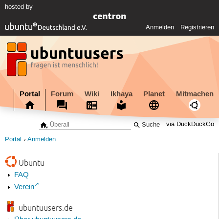
hosted by
Anmelden
Registrieren
Portal
Forum
Wiki
Ikhaya
Planet
Mitmachen
via DuckDuckGo
Portal
Anmelden
Ubuntu
FAQ
Verein
ubuntuusers.de