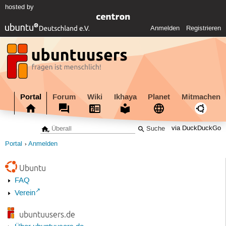
hosted by
Anmelden
Registrieren
Portal
Forum
Wiki
Ikhaya
Planet
Mitmachen
via DuckDuckGo
Portal
Anmelden
Ubuntu
FAQ
Verein
ubuntuusers.de