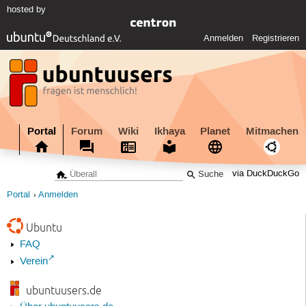
hosted by
Anmelden
Registrieren
Portal
Forum
Wiki
Ikhaya
Planet
Mitmachen
via DuckDuckGo
Portal
Anmelden
Ubuntu
FAQ
Verein
ubuntuusers.de