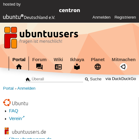
hosted by
Anmelden
Registrieren
Portal
Forum
Wiki
Ikhaya
Planet
Mitmachen
via DuckDuckGo
Portal
Anmelden
Ubuntu
FAQ
Verein
ubuntuusers.de