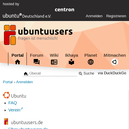
hosted by
Anmelden
Registrieren
Portal
Forum
Wiki
Ikhaya
Planet
Mitmachen
via DuckDuckGo
Portal
Anmelden
Ubuntu
FAQ
Verein
ubuntuusers.de