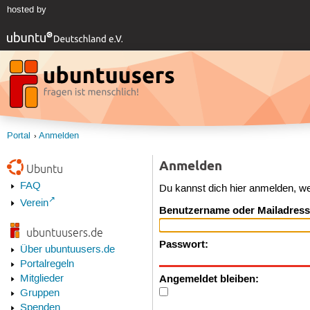
hosted by
Portal
Anmelden
Anmelden
Ubuntu
FAQ
Du kannst dich hier anmelden, w
Verein
Benutzername oder Mailadress
ubuntuusers.de
Passwort:
Über ubuntuusers.de
Portalregeln
Angemeldet bleiben:
Mitglieder
Gruppen
Spenden