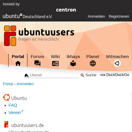
hosted by
Anmelden
Registrieren
Portal
Forum
Wiki
Ikhaya
Planet
Mitmachen
via DuckDuckGo
Portal
Anmelden
Ubuntu
FAQ
Verein
ubuntuusers.de