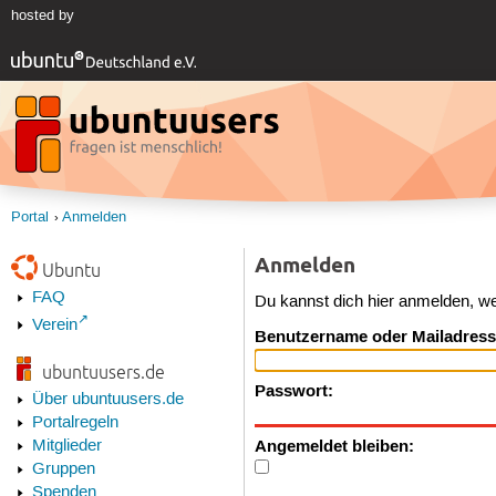
hosted by
Portal
Anmelden
Anmelden
Ubuntu
FAQ
Du kannst dich hier anmelden, w
Verein
Benutzername oder Mailadress
ubuntuusers.de
Passwort:
Über ubuntuusers.de
Portalregeln
Angemeldet bleiben:
Mitglieder
Gruppen
Spenden