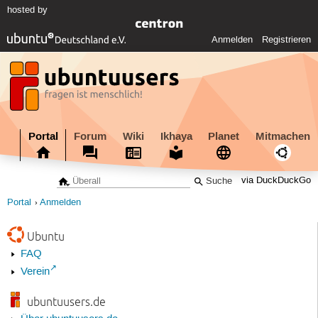
hosted by
Anmelden
Registrieren
Portal
Forum
Wiki
Ikhaya
Planet
Mitmachen
via DuckDuckGo
Portal
Anmelden
Ubuntu
FAQ
Verein
ubuntuusers.de