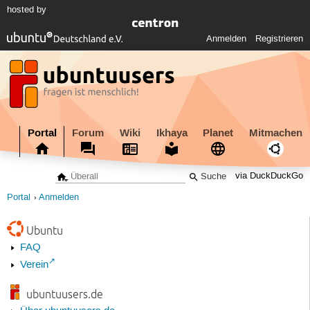
hosted by
Anmelden
Registrieren
Portal
Forum
Wiki
Ikhaya
Planet
Mitmachen
via DuckDuckGo
Portal
Anmelden
Ubuntu
FAQ
Verein
ubuntuusers.de