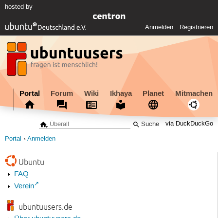
hosted by
Anmelden
Registrieren
Portal
Forum
Wiki
Ikhaya
Planet
Mitmachen
via DuckDuckGo
Portal
Anmelden
Ubuntu
FAQ
Verein
ubuntuusers.de