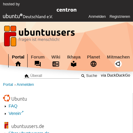
hosted by
Anmelden
Registrieren
Portal
Forum
Wiki
Ikhaya
Planet
Mitmachen
via DuckDuckGo
Portal
Anmelden
Ubuntu
FAQ
Verein
ubuntuusers.de