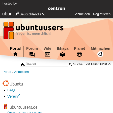
hosted by
Anmelden
Registrieren
Portal
Forum
Wiki
Ikhaya
Planet
Mitmachen
via DuckDuckGo
Portal
Anmelden
Ubuntu
FAQ
Verein
ubuntuusers.de