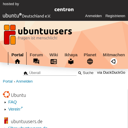
hosted by
Anmelden
Registrieren
Portal
Forum
Wiki
Ikhaya
Planet
Mitmachen
via DuckDuckGo
Portal
Anmelden
Ubuntu
FAQ
Verein
ubuntuusers.de