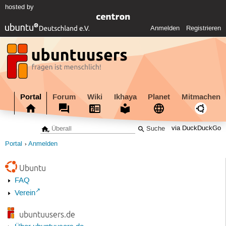
hosted by
Anmelden
Registrieren
Portal
Forum
Wiki
Ikhaya
Planet
Mitmachen
via DuckDuckGo
Portal
Anmelden
Ubuntu
FAQ
Verein
ubuntuusers.de