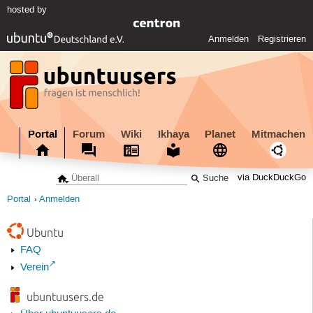
hosted by
Anmelden
Registrieren
Portal
Forum
Wiki
Ikhaya
Planet
Mitmachen
via DuckDuckGo
Portal
Anmelden
Ubuntu
FAQ
Verein
ubuntuusers.de