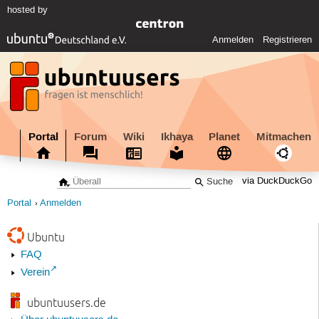
hosted by
Anmelden
Registrieren
Portal
Forum
Wiki
Ikhaya
Planet
Mitmachen
via DuckDuckGo
Portal
Anmelden
Ubuntu
FAQ
Verein
ubuntuusers.de