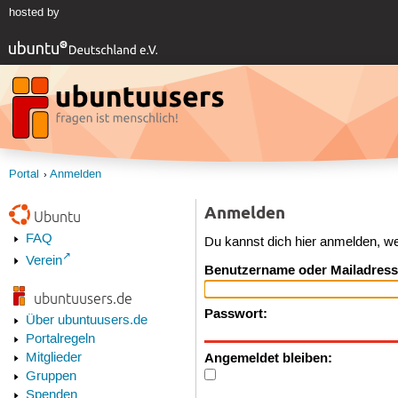
hosted by
Portal
Anmelden
Anmelden
Ubuntu
FAQ
Du kannst dich hier anmelden, w
Verein
Benutzername oder Mailadress
ubuntuusers.de
Passwort:
Über ubuntuusers.de
Portalregeln
Angemeldet bleiben:
Mitglieder
Gruppen
Spenden