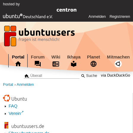
hosted by
Anmelden
Registrieren
Portal
Forum
Wiki
Ikhaya
Planet
Mitmachen
via DuckDuckGo
Portal
Anmelden
Ubuntu
FAQ
Verein
ubuntuusers.de