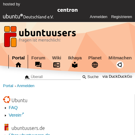
hosted by
Anmelden
Registrieren
Portal
Forum
Wiki
Ikhaya
Planet
Mitmachen
via DuckDuckGo
Portal
Anmelden
Ubuntu
FAQ
Verein
ubuntuusers.de