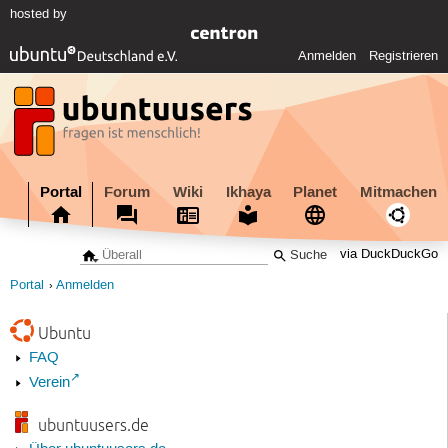
hosted by
Anmelden
Registrieren
Portal
Forum
Wiki
Ikhaya
Planet
Mitmachen
via DuckDuckGo
Portal
Anmelden
Ubuntu
FAQ
Verein
ubuntuusers.de