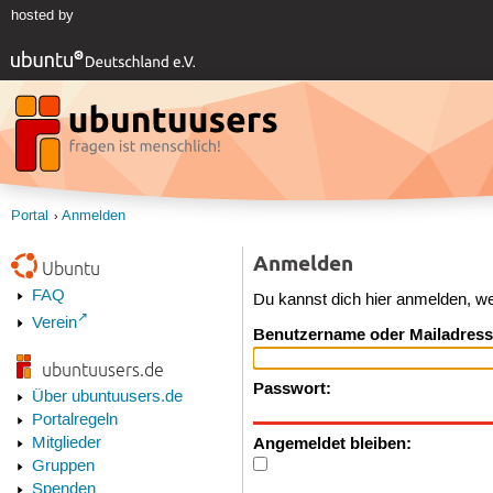
hosted by
Portal
Anmelden
Anmelden
Ubuntu
FAQ
Du kannst dich hier anmelden, w
Verein
Benutzername oder Mailadress
ubuntuusers.de
Passwort:
Über ubuntuusers.de
Portalregeln
Angemeldet bleiben:
Mitglieder
Gruppen
Spenden