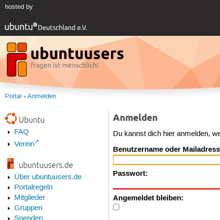
hosted by
Portal
Anmelden
Anmelden
Ubuntu
FAQ
Du kannst dich hier anmelden, w
Verein
Benutzername oder Mailadress
ubuntuusers.de
Passwort:
Über ubuntuusers.de
Portalregeln
Angemeldet bleiben:
Mitglieder
Gruppen
Spenden