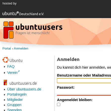
hosted by
Portal
Anmelden
Anmelden
Ubuntu
FAQ
Du kannst dich hier anmelden, w
Verein
Benutzername oder Mailadress
ubuntuusers.de
Passwort:
Über ubuntuusers.de
Portalregeln
Angemeldet bleiben:
Mitglieder
Gruppen
Spenden