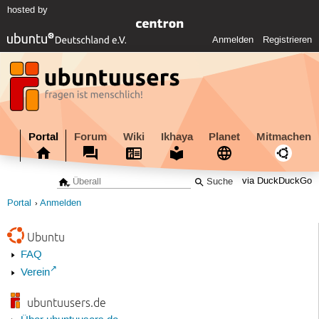
hosted by
Anmelden
Registrieren
Portal
Forum
Wiki
Ikhaya
Planet
Mitmachen
via DuckDuckGo
Portal
Anmelden
Ubuntu
FAQ
Verein
ubuntuusers.de