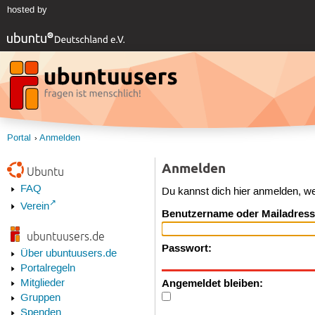
hosted by
Portal
Anmelden
Anmelden
Ubuntu
FAQ
Du kannst dich hier anmelden, w
Verein
Benutzername oder Mailadress
ubuntuusers.de
Passwort:
Über ubuntuusers.de
Portalregeln
Angemeldet bleiben:
Mitglieder
Gruppen
Spenden