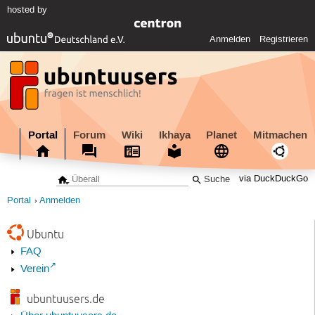
hosted by
Anmelden
Registrieren
Portal
Forum
Wiki
Ikhaya
Planet
Mitmachen
via DuckDuckGo
Portal
Anmelden
Ubuntu
FAQ
Verein
ubuntuusers.de