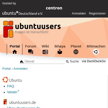
hosted by
Anmelden
Registrieren
Portal
Forum
Wiki
Ikhaya
Planet
Mitmachen
via DuckDuckGo
Portal
Anmelden
Ubuntu
FAQ
Verein
ubuntuusers.de