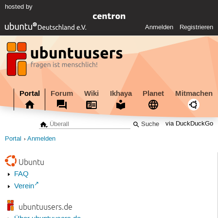
hosted by
Anmelden
Registrieren
Portal
Forum
Wiki
Ikhaya
Planet
Mitmachen
via DuckDuckGo
Portal
Anmelden
Ubuntu
FAQ
Verein
ubuntuusers.de