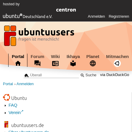
hosted by
Anmelden
Registrieren
Portal
Forum
Wiki
Ikhaya
Planet
Mitmachen
via DuckDuckGo
Portal
Anmelden
Ubuntu
FAQ
Verein
ubuntuusers.de