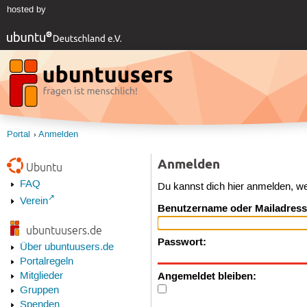
hosted by
Portal
Anmelden
Anmelden
Ubuntu
FAQ
Du kannst dich hier anmelden, w
Verein
Benutzername oder Mailadress
ubuntuusers.de
Passwort:
Über ubuntuusers.de
Portalregeln
Angemeldet bleiben:
Mitglieder
Gruppen
Spenden