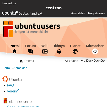
hosted by
Anmelden
Registrieren
Portal
Forum
Wiki
Ikhaya
Planet
Mitmachen
via DuckDuckGo
Portal
Anmelden
Ubuntu
FAQ
Verein
ubuntuusers.de