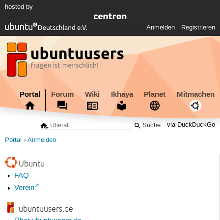
hosted by
Anmelden
Registrieren
Portal
Forum
Wiki
Ikhaya
Planet
Mitmachen
via DuckDuckGo
Portal
Anmelden
Ubuntu
FAQ
Verein
ubuntuusers.de