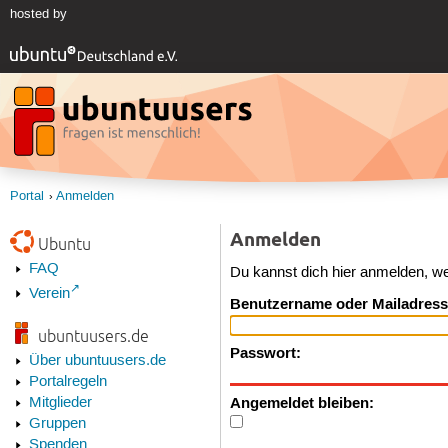
hosted by
Portal
Anmelden
Anmelden
Ubuntu
FAQ
Du kannst dich hier anmelden, w
Verein
Benutzername oder Mailadress
ubuntuusers.de
Passwort:
Über ubuntuusers.de
Portalregeln
Angemeldet bleiben:
Mitglieder
Gruppen
Spenden