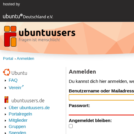
hosted by
Portal
Anmelden
Anmelden
Ubuntu
FAQ
Du kannst dich hier anmelden, w
Verein
Benutzername oder Mailadress
ubuntuusers.de
Passwort:
Über ubuntuusers.de
Portalregeln
Angemeldet bleiben:
Mitglieder
Gruppen
Spenden