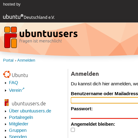
hosted by
Portal
Anmelden
Anmelden
Ubuntu
FAQ
Du kannst dich hier anmelden, w
Verein
Benutzername oder Mailadress
ubuntuusers.de
Passwort:
Über ubuntuusers.de
Portalregeln
Angemeldet bleiben:
Mitglieder
Gruppen
Spenden