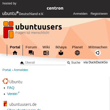
hosted by
Anmelden
Registrieren
Portal
Forum
Wiki
Ikhaya
Planet
Mitmachen
via DuckDuckGo
Portal
Anmelden
Ubuntu
FAQ
Verein
ubuntuusers.de