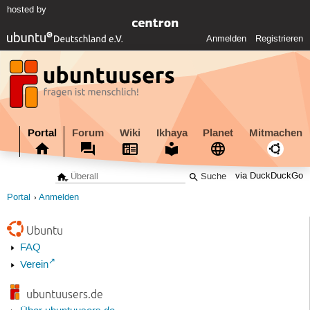
hosted by
Anmelden
Registrieren
Portal
Forum
Wiki
Ikhaya
Planet
Mitmachen
via DuckDuckGo
Portal
Anmelden
Ubuntu
FAQ
Verein
ubuntuusers.de