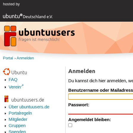
hosted by
Portal
Anmelden
Anmelden
Ubuntu
FAQ
Du kannst dich hier anmelden, w
Verein
Benutzername oder Mailadress
ubuntuusers.de
Passwort:
Über ubuntuusers.de
Portalregeln
Angemeldet bleiben:
Mitglieder
Gruppen
Spenden