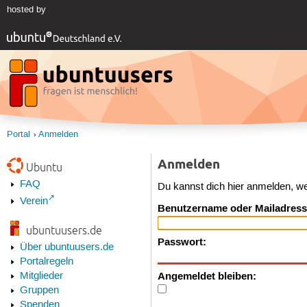
hosted by
Portal
Anmelden
Anmelden
Ubuntu
FAQ
Du kannst dich hier anmelden, w
Verein
Benutzername oder Mailadress
ubuntuusers.de
Passwort:
Über ubuntuusers.de
Portalregeln
Angemeldet bleiben:
Mitglieder
Gruppen
Spenden