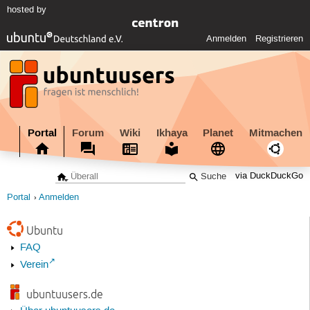
hosted by
Anmelden
Registrieren
Portal
Forum
Wiki
Ikhaya
Planet
Mitmachen
via DuckDuckGo
Portal
Anmelden
Ubuntu
FAQ
Verein
ubuntuusers.de