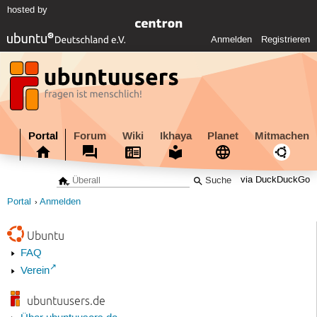
hosted by
Anmelden
Registrieren
Portal
Forum
Wiki
Ikhaya
Planet
Mitmachen
via DuckDuckGo
Portal
Anmelden
Ubuntu
FAQ
Verein
ubuntuusers.de