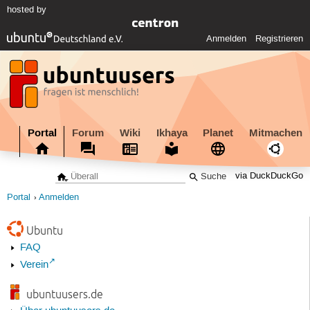
hosted by
Anmelden
Registrieren
Portal
Forum
Wiki
Ikhaya
Planet
Mitmachen
via DuckDuckGo
Portal
Anmelden
Ubuntu
FAQ
Verein
ubuntuusers.de