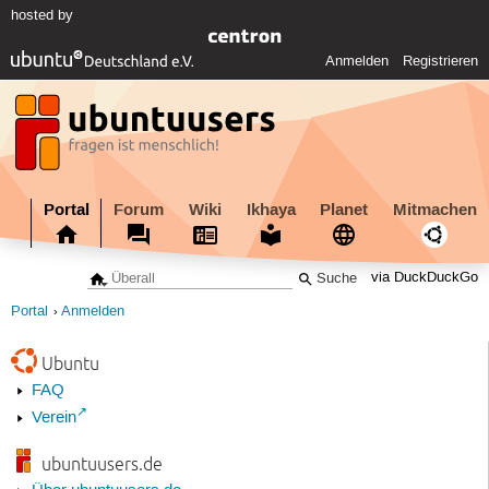
hosted by
Anmelden
Registrieren
Portal
Forum
Wiki
Ikhaya
Planet
Mitmachen
via DuckDuckGo
Portal
Anmelden
Ubuntu
FAQ
Verein
ubuntuusers.de