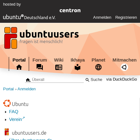
hosted by
Anmelden
Registrieren
Portal
Forum
Wiki
Ikhaya
Planet
Mitmachen
via DuckDuckGo
Portal
Anmelden
Ubuntu
FAQ
Verein
ubuntuusers.de