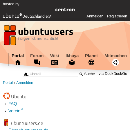
hosted by
Anmelden
Registrieren
Portal
Forum
Wiki
Ikhaya
Planet
Mitmachen
via DuckDuckGo
Portal
Anmelden
Ubuntu
FAQ
Verein
ubuntuusers.de