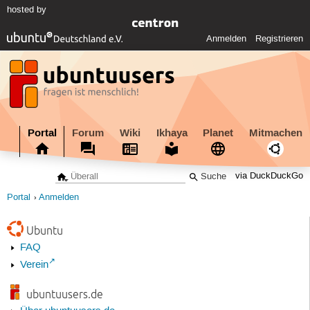
hosted by
Anmelden
Registrieren
Portal
Forum
Wiki
Ikhaya
Planet
Mitmachen
via DuckDuckGo
Portal
Anmelden
Ubuntu
FAQ
Verein
ubuntuusers.de