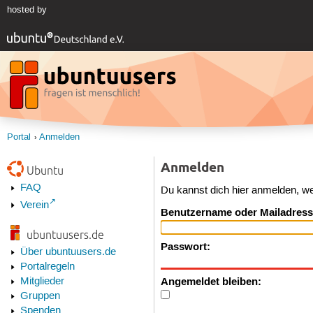
hosted by
Portal
Anmelden
Anmelden
Ubuntu
FAQ
Du kannst dich hier anmelden, w
Verein
Benutzername oder Mailadress
ubuntuusers.de
Passwort:
Über ubuntuusers.de
Portalregeln
Angemeldet bleiben:
Mitglieder
Gruppen
Spenden