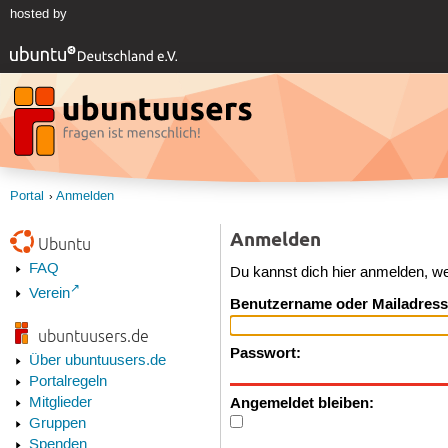
hosted by
Portal
Anmelden
Anmelden
Ubuntu
FAQ
Du kannst dich hier anmelden, w
Verein
Benutzername oder Mailadress
ubuntuusers.de
Passwort:
Über ubuntuusers.de
Portalregeln
Angemeldet bleiben:
Mitglieder
Gruppen
Spenden